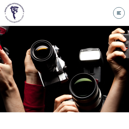
do
treści