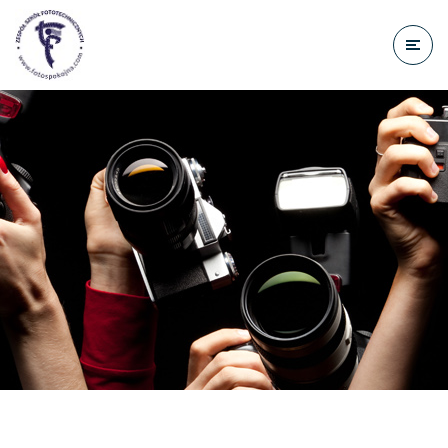
do
treści