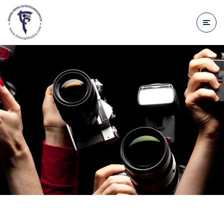
do
treści