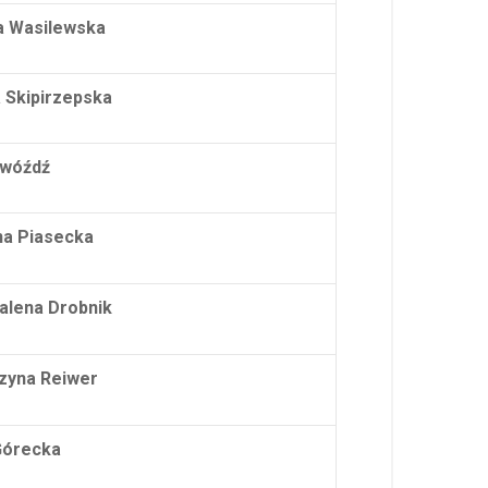
a Wasilewska
 Skipirzepska
Gwóźdź
na Piasecka
lena Drobnik
zyna Reiwer
Górecka