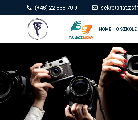
do
(+48) 22 838 70 91
sekretariat.z
treści
HOME
O SZKOLE