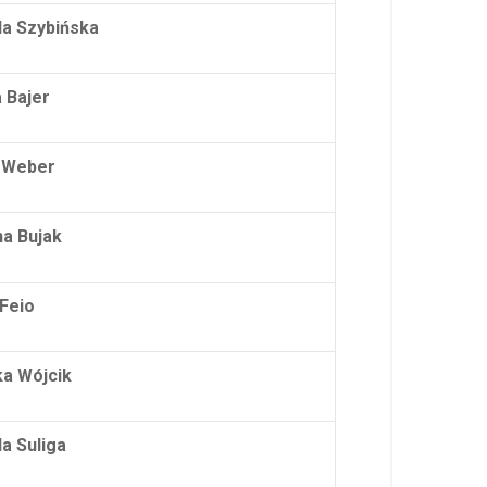
la Szybińska
 Bajer
 Weber
a Bujak
Feio
a Wójcik
la Suliga