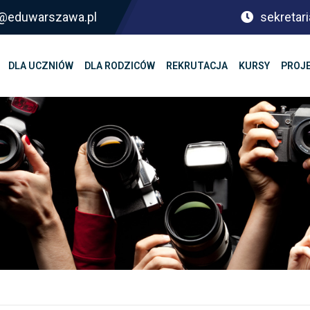
sf@eduwarszawa.pl
sekretari
DLA UCZNIÓW
DLA RODZICÓW
REKRUTACJA
KURSY
PROJ