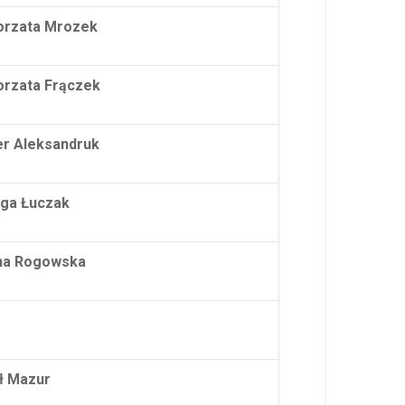
orzata Mrozek
rzata Frączek
r Aleksandruk
ga Łuczak
na Rogowska
ł Mazur