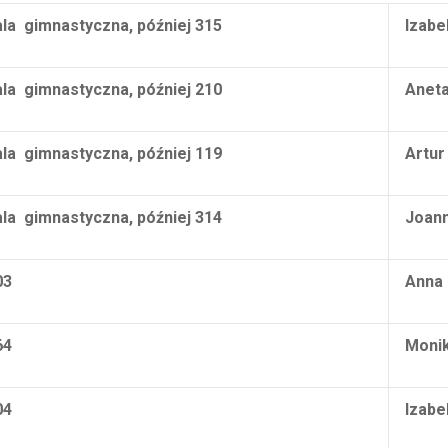
ala
gimnastyczna, później 315
Izabe
ala
gimnastyczna, później 210
Aneta
ala
gimnastyczna, później 119
Artur
ala
gimnastyczna, później 314
Joann
03
Anna 
64
Monik
04
Izabe