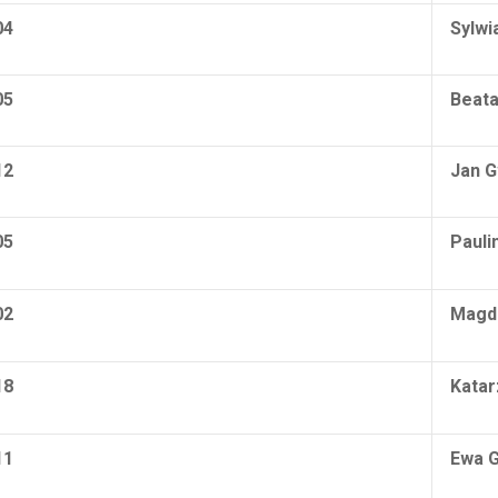
04
Sylwi
05
Beata
12
Jan 
05
Pauli
02
Magda
18
Katar
11
Ewa 