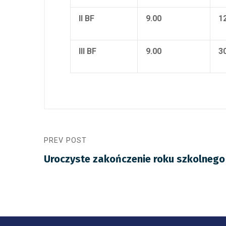
II BF
9.00
1
III BF
9.00
3
PREV POST
Uroczyste zakończenie roku szkolnego