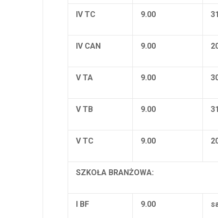
IV TC
9.00
3
IV CAN
9.00
2
V TA
9.00
3
V TB
9.00
3
V TC
9.00
2
SZKOŁA BRANŻOWA:
I BF
9.00
s