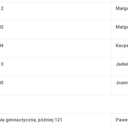
12
Małg
02
Małgo
04
Kacpe
13
Jadwi
03
Joan
ala
gimnastyczna, później 121
Pawe