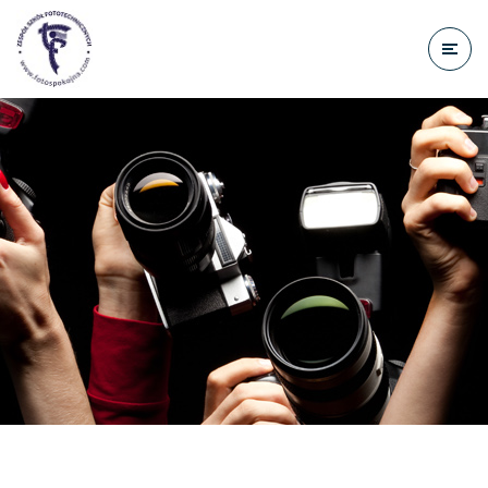
do
treści