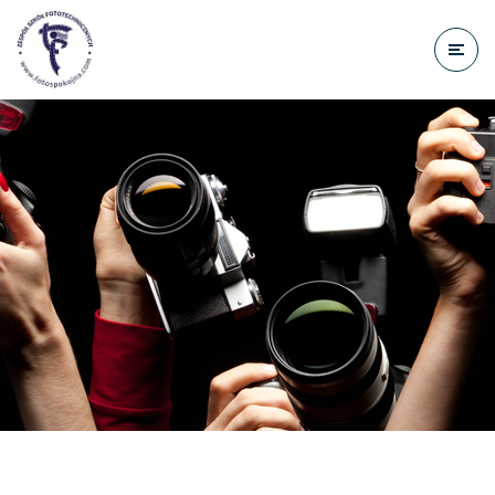
do
treści