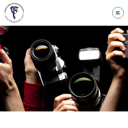
do
treści