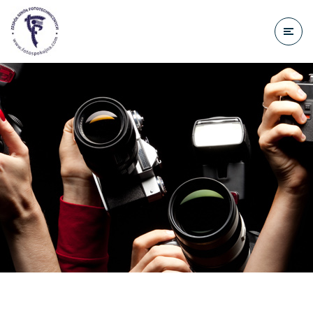
do
treści