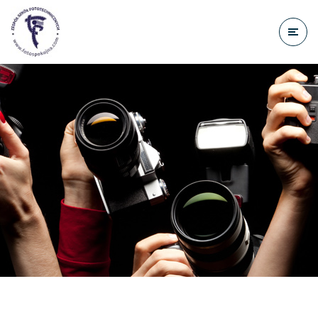
do
treści