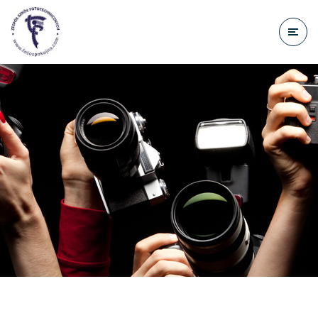
do
treści