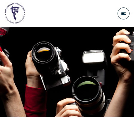
do
treści