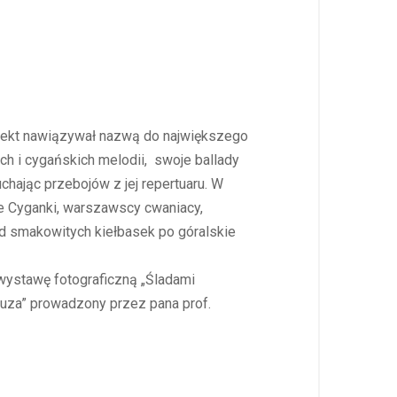
rojekt nawiązywał nazwą do największego
h i cygańskich melodii, swoje ballady
chając przebojów z jej repertuaru. W
ące Cyganki, warszawscy cwaniacy,
od smakowitych kiełbasek po góralskie
 wystawę fotograficzną „Śladami
Muza” prowadzony przez pana prof.