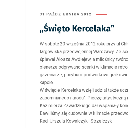
31 PAŹDZIERNIKA 2012
„Święto Kercelaka”
W sobotę 20 września 2012 roku przy ul Chł
targowiska przedwojennej Warszawy. Ze sce
śpiewał Alosza Awdiejew, a miłośnicy twórcz
plenerze odgrywano scenki w klimacie retro.
gazeciarze, pucybuci, podwórkowi grajkowie
kapcie.
W święcie Kercelaka wzięli udział także uc
zapomnianego narodu”. Pieczę artystyczną 
Kazimierza Zawadzkiego dał wspaniały konc
Bawiliśmy się cudownie w klimacie przedw
Red. Urszula Kowalczyk- Strzelczyk