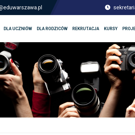
sf@eduwarszawa.pl
sekretari
DLA UCZNIÓW
DLA RODZICÓW
REKRUTACJA
KURSY
PROJ