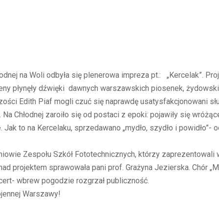
odnej na Woli odbyła się plenerowa impreza pt.: „Kercelak”. P
ny płynęły dźwięki dawnych warszawskich piosenek, żydowskic
ości Edith Piaf mogli czuć się naprawdę usatysfakcjonowani słu
 Na Chłodnej zaroiło się od postaci z epoki: pojawiły się wróż
. Jak to na Kercelaku, sprzedawano „mydło, szydło i powidło”- 
zniowie Zespołu Szkół Fototechnicznych, którzy zaprezentowali
nad projektem sprawowała pani prof. Grażyna Jezierska. Chór „
ert- wbrew pogodzie rozgrzał publiczność.
ojennej Warszawy!