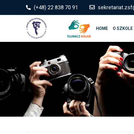
do
(+48) 22 838 70 91
sekretariat.z
treści
HOME
O SZKOLE