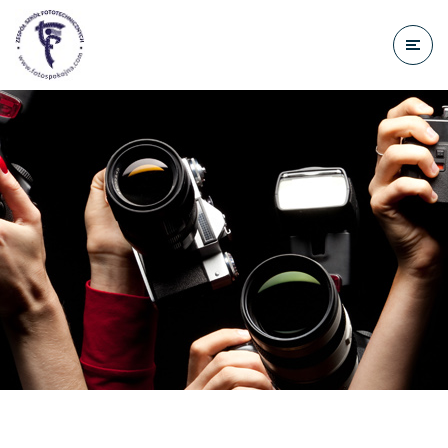
do
treści