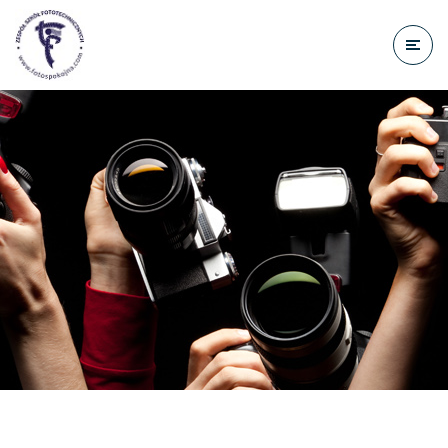
do
treści