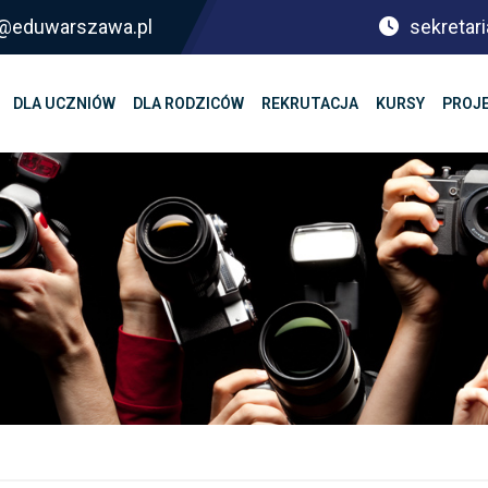
sf@eduwarszawa.pl
sekretari
DLA UCZNIÓW
DLA RODZICÓW
REKRUTACJA
KURSY
PROJ