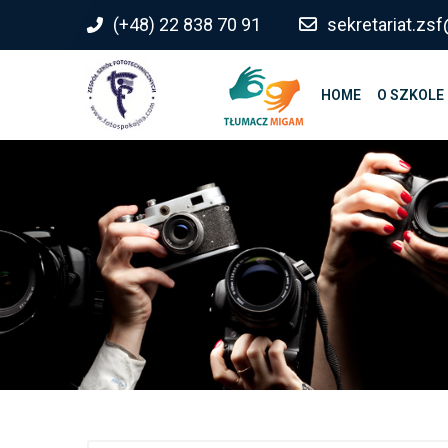
do
(+48) 22 838 70 91
sekretariat.z
treści
HOME
O SZKOLE