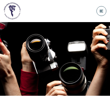
do
treści