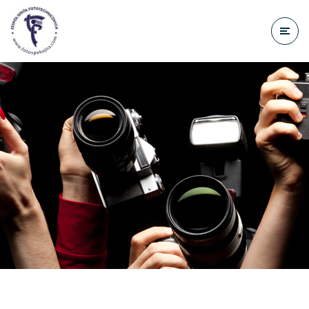
do
treści