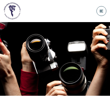
do
treści