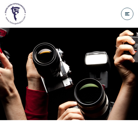
do
treści