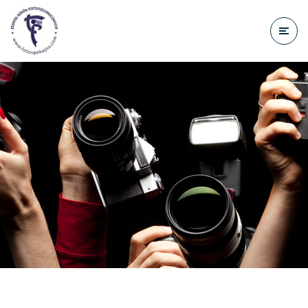
do
treści