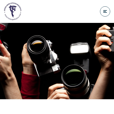
do
treści