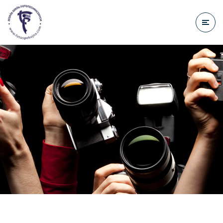
do
treści