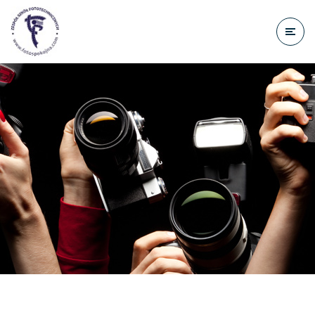
do
treści