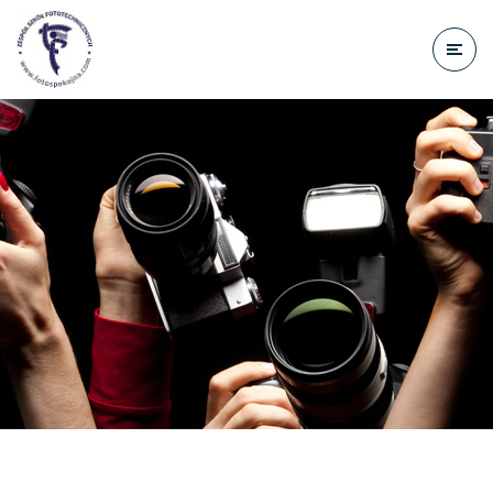
do
treści