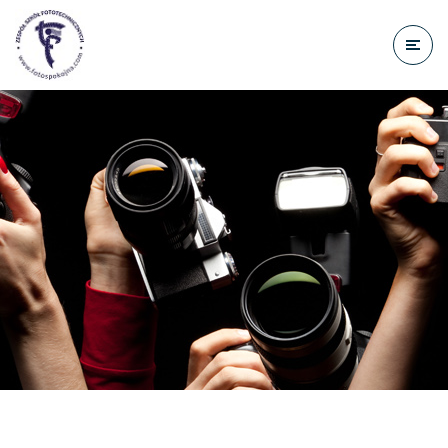
do
treści