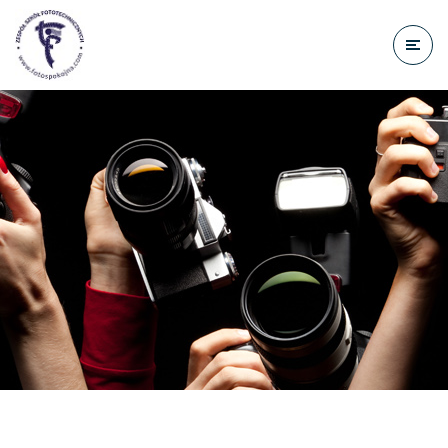
do
treści