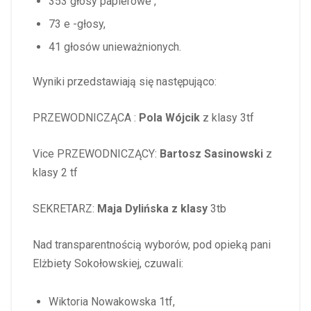
353 głosy papierowe ,
73 e -głosy,
41 głosów unieważnionych.
Wyniki przedstawiają się następująco:
PRZEWODNICZĄCA :
Pola Wójcik
z klasy 3tf
Vice PRZEWODNICZĄCY:
Bartosz Sasinowski
z
klasy 2 tf
SEKRETARZ:
Maja Dylińska z klasy
3tb
Nad transparentnością wyborów, pod opieką pani
Elżbiety Sokołowskiej, czuwali:
Wiktoria Nowakowska 1tf,