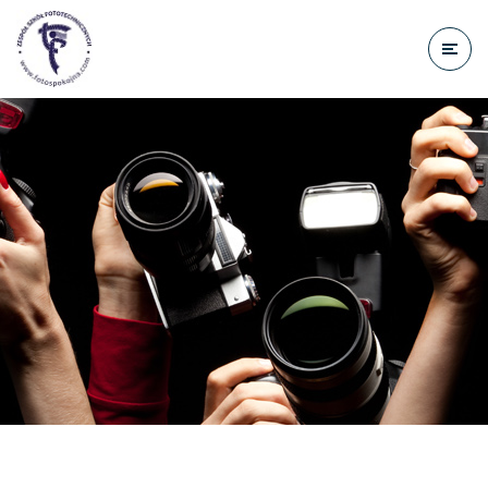
do
treści