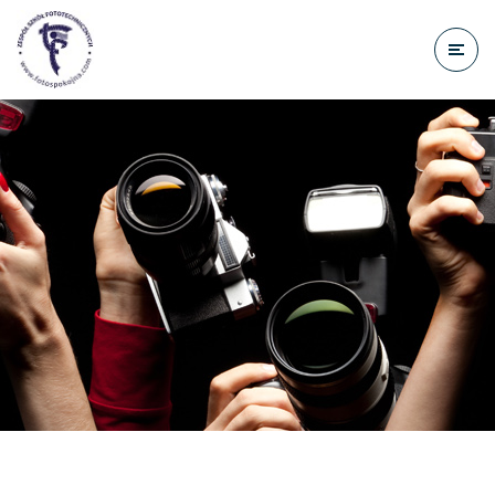
do
treści