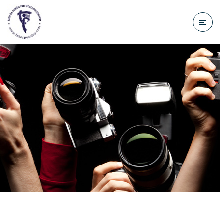
do
treści