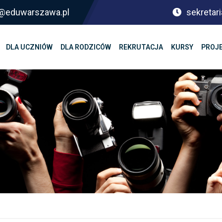
sf@eduwarszawa.pl
sekretari
DLA UCZNIÓW
DLA RODZICÓW
REKRUTACJA
KURSY
PROJ