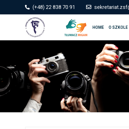
do
(+48) 22 838 70 91
sekretariat.z
treści
HOME
O SZKOLE