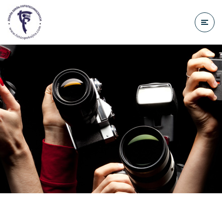
do
treści