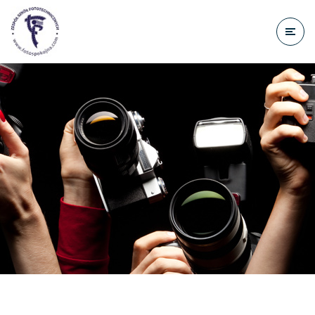
do
treści