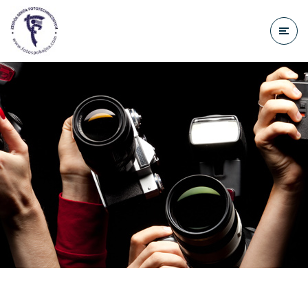
do
treści