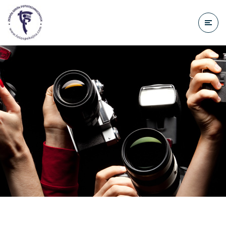
do
treści