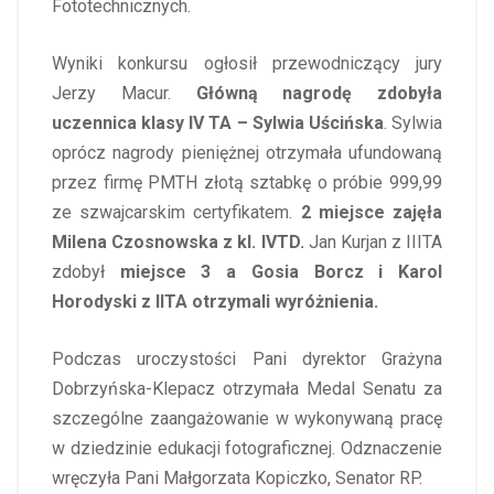
Fototechnicznych.
Wyniki konkursu ogłosił przewodniczący jury
Jerzy Macur.
Główną nagrodę zdobyła
uczennica klasy IV TA –
Sylwia Uścińska
. Sylwia
oprócz nagrody pieniężnej otrzymała ufundowaną
przez firmę PMTH złotą sztabkę o próbie 999,99
ze szwajcarskim certyfikatem.
2 miejsce zajęła
Milena Czosnowska z kl. IVTD.
Jan Kurjan z IIITA
zdobył
miejsce 3 a Gosia Borcz i Karol
Horodyski z IITA otrzymali wyróżnienia.
Podczas uroczystości Pani dyrektor Grażyna
Dobrzyńska-Klepacz otrzymała Medal Senatu za
szczególne zaangażowanie w wykonywaną pracę
w dziedzinie edukacji fotograficznej. Odznaczenie
wręczyła Pani Małgorzata Kopiczko, Senator RP.