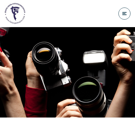
do
treści