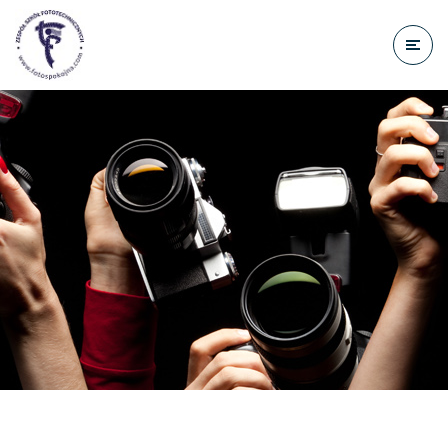
do
treści