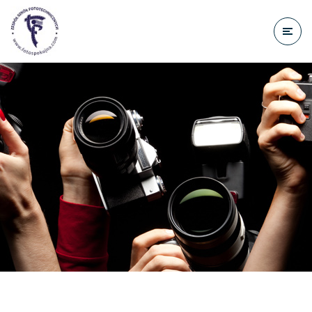
do
treści