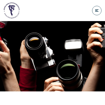
do
treści