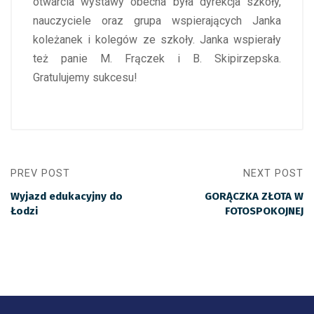
otwarcia wystawy obecna była dyrekcja szkoły,
nauczyciele oraz grupa wspierających Janka
koleżanek i kolegów ze szkoły. Janka wspierały
też panie M. Frączek i B. Skipirzepska.
Gratulujemy sukcesu!
PREV POST
NEXT POST
Wyjazd edukacyjny do
GORĄCZKA ZŁOTA W
Łodzi
FOTOSPOKOJNEJ