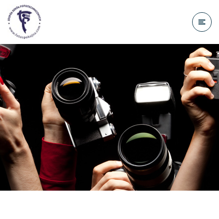
do
treści