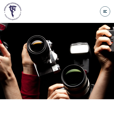
do
treści