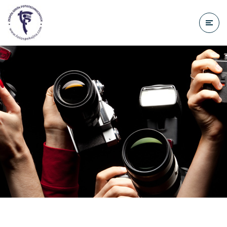
do
treści