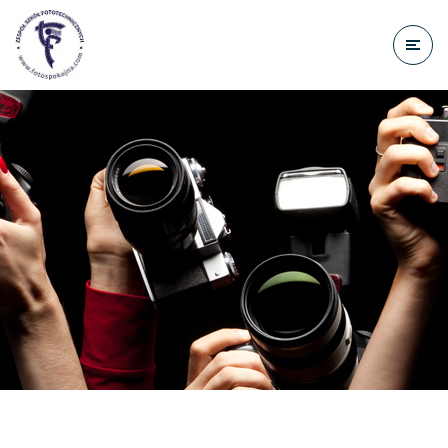
do
treści