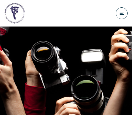
do
treści