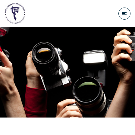
do
treści