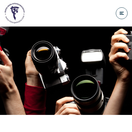
do
treści