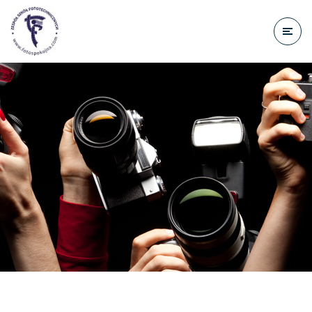
do
treści