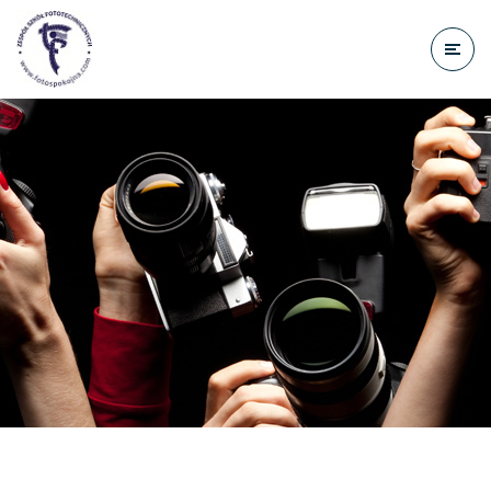
do
treści