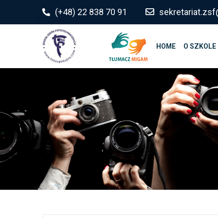
do
(+48) 22 838 70 91
sekretariat.z
treści
HOME
O SZKOLE