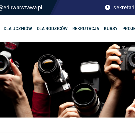
sf@eduwarszawa.pl
sekretari
DLA UCZNIÓW
DLA RODZICÓW
REKRUTACJA
KURSY
PROJ