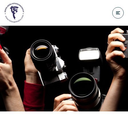
do
treści