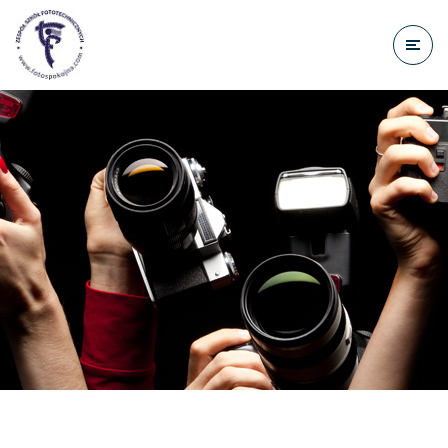
do
treści